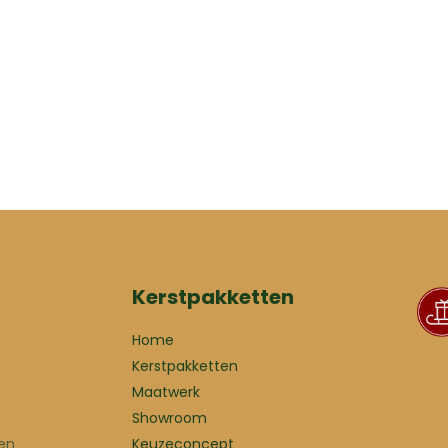
Kerstpakketten
Home
Kerstpakketten
Maatwerk
Showroom
en
Keuzeconcept