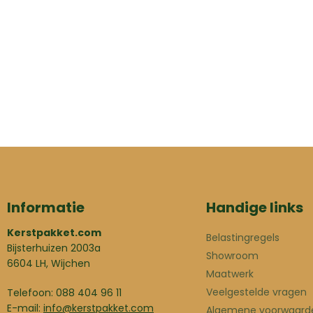
Informatie
Handige links
Kerstpakket.com
Belastingregels
Bijsterhuizen 2003a
Showroom
6604 LH, Wijchen
Maatwerk
Veelgestelde vragen
Telefoon: 088 404 96 11
E-mail:
info@kerstpakket.com
Algemene voorwaard