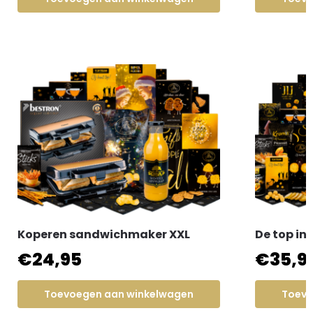
Koperen sandwichmaker XXL
De top in
€
24,95
€
35,9
Toevoegen aan winkelwagen
Toevo