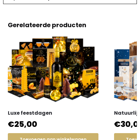
Gerelateerde producten
Luxe feestdagen
Natuurlij
€
25,00
€
30,0
Toevoegen aan winkelwagen
Toevo