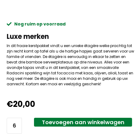
Nog ruim op voorraad
Luxe merken
In dit fraaie kerstpakket vindt u een unieke étagère welke prachtig tot
zijn recht komt op tafel als u de hartige hapjes gaat serveren voor uw
familie of vrienden. De étagère is eenvoudig in elkaar te zetten en
bevat drie bamboe serveerplateaus op drie niveaus. Alles voor een
avondje tapas vindt u in dit kerstpakket, van een smaakvolle
Radacini sparkling wijn tot focaccia met kaas, olijven, alioli, toast en
nog veel meer. De étagère is ook mooi en handig in gebruik op uw
aanrecht. Kortom een mooi en veelzijdig geschenk!
€
20,00
Toevoegen aan winkelwagen