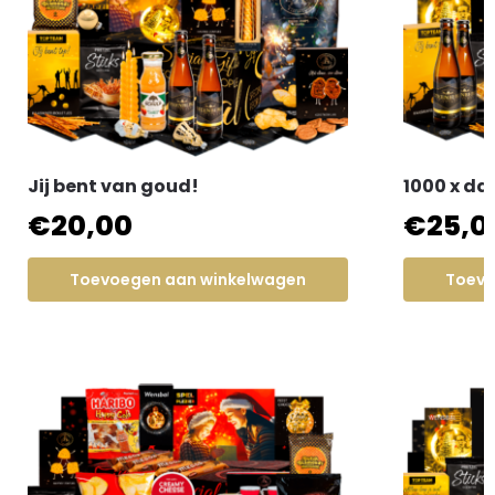
Jij bent van goud!
1000 x da
€
20,00
€
25,0
Toevoegen aan winkelwagen
Toevo