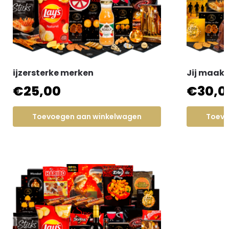
ijzersterke merken
Jij maakt
€
25,00
€
30,0
Toevoegen aan winkelwagen
Toevo