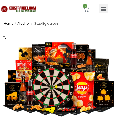
0
Home
Alcohol
Gezellig darten!
/
/
🔍