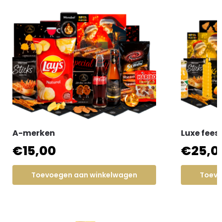
A-merken
Luxe fee
€
15,00
€
25,0
Toevoegen aan winkelwagen
Toevo