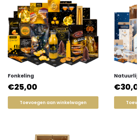
Fonkeling
Natuurlij
€
25,00
€
30,0
Toevoegen aan winkelwagen
Toevo